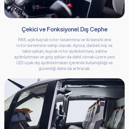
Çekici ve Fonksiyonel Dış Cephe
R88, açık kuyruk rotor tasarımına ve iki kanatlı ana
rotor sistemine sahip olacak. Ayrıca, darbeli iniş ve
taksi ışıkları, kuyruk rotor aydınlatması, sahne
aydınlatması ve giriş ışıkları da dahil olmak üzere yeni
LED uçak dış aydınlatmaları içererek kullanışlılığı ve
güvenliği daha da artıracak.