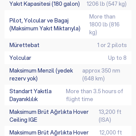
Yakıt Kapasitesi (180 galon)
1206 lb (547 kg)
More than
Pilot, Yolcular ve Bagaj
1800 lb (816
(Maksimum Yakıt Miktarıyla)
kg)
Mürettebat
1 or 2 pilots
Yolcular
Up to 8
Maksimum Menzil (yedek
approx 350 nm
rezerv yok)
(648 km)
Standart Yakıtla
More than 3.5 hours of
Dayanıklılık
flight time
Maksimum Brüt Ağırlıkta Hover
13,200 ft
Ceiling IGE
(ISA)
Maksimum Brüt Ağırlıkta Hover
12,000 ft